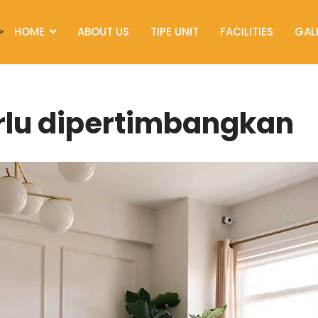
HOME
ABOUT US
TIPE UNIT
FACILITIES
GAL
>
rlu dipertimbangkan