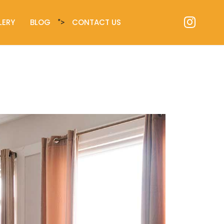
LERY
BLOG
CONTACT US
">